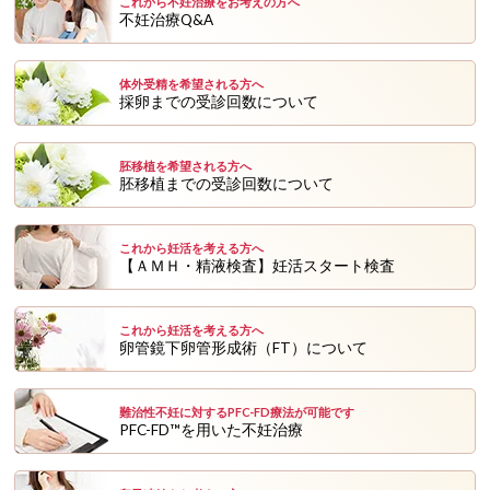
これから不妊治療をお考えの方へ
不妊治療Q&A
体外受精を希望される方へ
採卵までの受診回数について
胚移植を希望される方へ
胚移植までの受診回数について
これから妊活を考える方へ
【ＡＭＨ・精液検査】妊活スタート検査
これから妊活を考える方へ
卵管鏡下卵管形成術（FT）について
難治性不妊に対するPFC-FD療法が可能です
PFC-FD™を用いた不妊治療