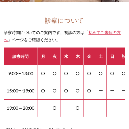
診察について
診察時間についてのご案内です。初診の方は「
初めてご来院の方
へ
」ページをご確認ください。
診療時間
月
火
水
木
金
土
日
祝
9:00〜13:00
○
○
○
○
○
○
○
○
15:00〜19:00
○
○
○
○
○
ー
ー
ー
19:00～20:00
ー
○
ー
○
ー
ー
ー
ー